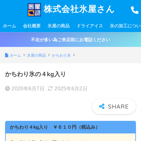
株式会社氷屋さん
ホーム
会社概要
氷屋の商品
ドライアイス
氷の加工につい
不在が多い為ご来店前にお電話ください
ホーム
氷屋の商品
かちわり氷
かちわり氷の４kg入り
2020年6月7日
2025年6月2日
かちわり４kg入り ￥６１０円（税込み）