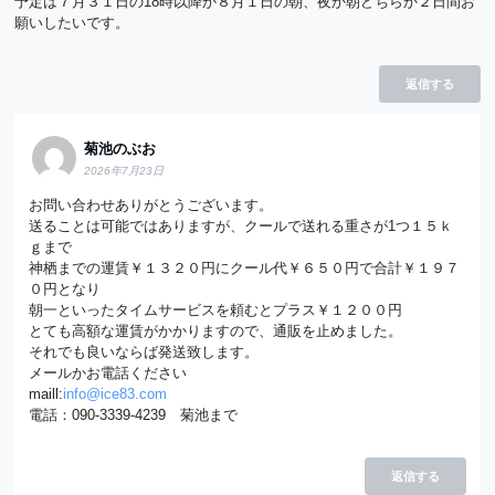
予定は７月３１日の18時以降か８月１日の朝、夜か朝どちらか２日間お
願いしたいです。
返信する
菊池のぶお
2026年7月23日
お問い合わせありがとうございます。
送ることは可能ではありますが、クールで送れる重さが1つ１５ｋ
ｇまで
神栖までの運賃￥１３２０円にクール代￥６５０円で合計￥１９７
０円となり
朝一といったタイムサービスを頼むとプラス￥１２００円
とても高額な運賃がかかりますので、通販を止めました。
それでも良いならば発送致します。
メールかお電話ください
maill:
info@ice83.com
電話：090-3339-4239 菊池まで
返信する